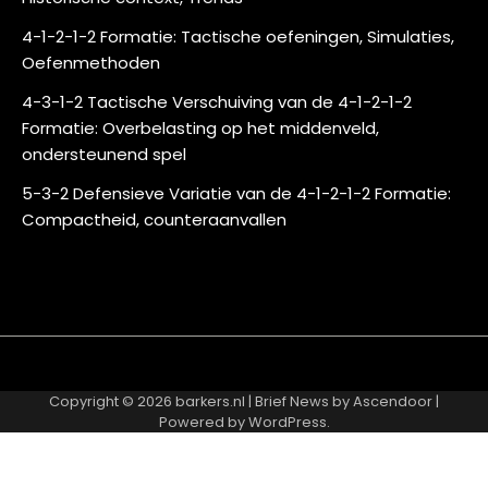
4-1-2-1-2 Formatie: Tactische oefeningen, Simulaties,
Oefenmethoden
4-3-1-2 Tactische Verschuiving van de 4-1-2-1-2
Formatie: Overbelasting op het middenveld,
ondersteunend spel
5-3-2 Defensieve Variatie van de 4-1-2-1-2 Formatie:
Compactheid, counteraanvallen
About
Contact
Cookie
Privacy
Sitemap
Terms
Us
Us
Policy
Policy
and
Copyright © 2026
barkers.nl
| Brief News by
Ascendoor
|
Conditions
Powered by
WordPress
.