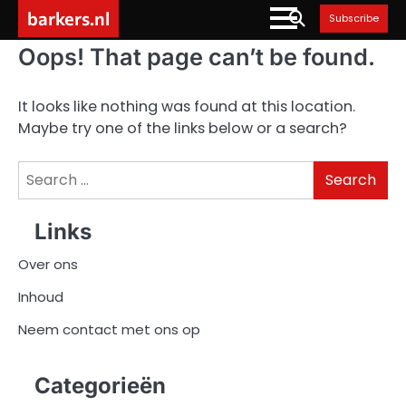
Skip
barkers.nl
Subscribe
to
content
Oops! That page can’t be found.
It looks like nothing was found at this location.
Maybe try one of the links below or a search?
Search
for:
Links
Over ons
Inhoud
Neem contact met ons op
Categorieën