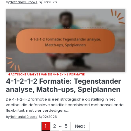
by
Nathaniel Brooks
16/02/2026
TACTISCHE ANALYSE VAN DE 4-1-2-1-2 FORMATIE
4-1-2-1-2 Formatie: Tegenstander
analyse, Match-ups, Spelplannen
De 4-1-2-1-2 formatie is een strategische opstelling in het
voetbal die defensieve soliditeit combineert met aanvallende
flexibiliteit, met vier verdedigers,…
by
Nathaniel Brooks
16/02/2026
…
Posts
1
2
5
Next