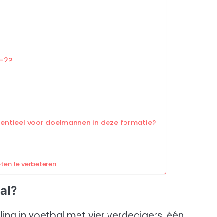
1-2?
sentieel voor doelmannen in deze formatie?
ten te verbeteren
bal?
ling in voetbal met vier verdedigers, één