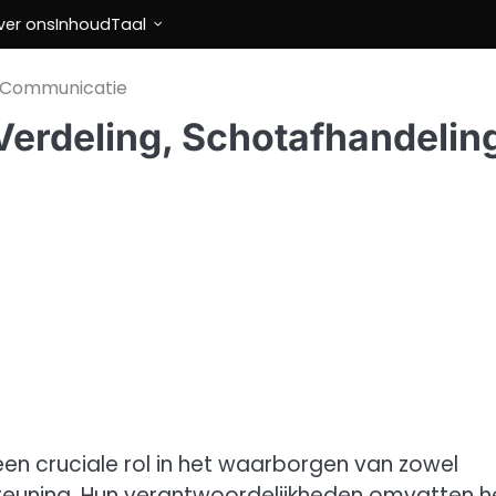
ver ons
Inhoud
Taal
, Communicatie
Verdeling, Schotafhandelin
en cruciale rol in het waarborgen van zowel
steuning. Hun verantwoordelijkheden omvatten h