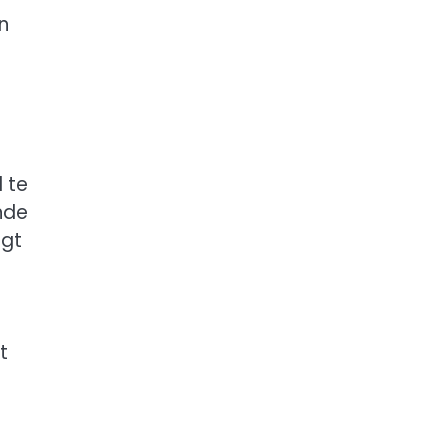
n
 te
nde
igt
t