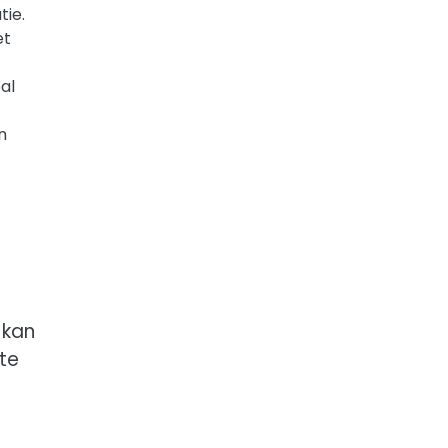
tie.
et
al
n
 kan
te