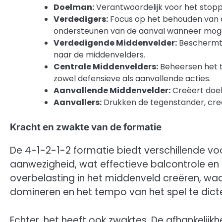
Doelman:
Verantwoordelijk voor het stoppe
Verdedigers:
Focus op het behouden van d
ondersteunen van de aanval wanneer mogel
Verdedigende Middenvelder:
Beschermt d
naar de middenvelders.
Centrale Middenvelders:
Beheersen het t
zowel defensieve als aanvallende acties.
Aanvallende Middenvelder:
Creëert doel
Aanvallers:
Drukken de tegenstander, cre
Kracht en zwakte van de formatie
De 4-1-2-1-2 formatie biedt verschillende voo
aanwezigheid, wat effectieve balcontrole en
overbelasting in het middenveld creëren, wa
domineren en het tempo van het spel te dict
Echter, het heeft ook zwaktes. De afhankelij