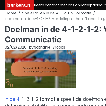
Skip
barkers.nl
Neem contact met ons op
Homepagina
O
to
Home
Spelerrollen in de 4-1-2-1-2 Formatie
content
Doelman in de 4-1-2-1-2: Verdeling, Schotafhandeling
Doelman in de 4-1-2-1-2: 
Communicatie
02/02/2026
by
Nathaniel Brooks
In de 4
-1-2-1-2 formatie speelt de doelman e
defensieve stabiliteit als aanvallende onder