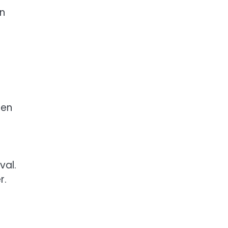
n
 en
val.
r.