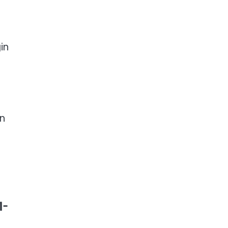
in
an
1-